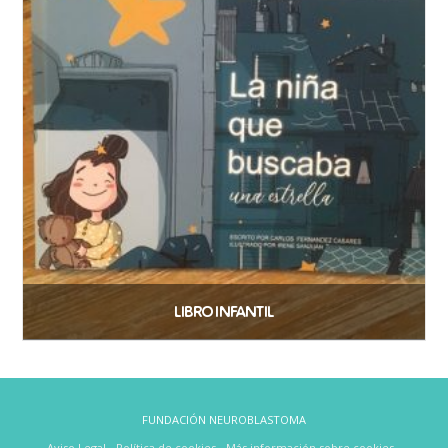
LIBRO INFANTIL
11,54
€
Añadir al carrito
FUNDACIÓN NEUROBLASTOMA
Aviso Legal
-
Política de cookies
-
Más información sobre cookies
-