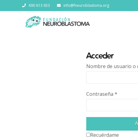
690 613 653
info@fneuroblastoma.org
Acceder
Nombre de usuario o 
Contraseña
*
A
Recuérdame