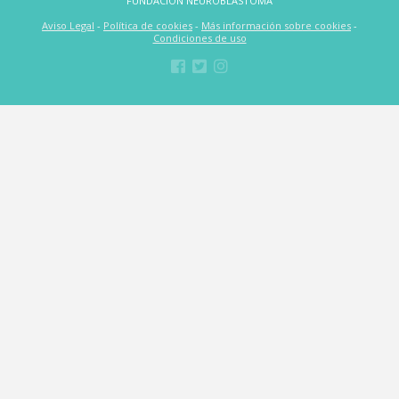
FUNDACIÓN NEUROBLASTOMA
Aviso Legal
-
Política de cookies
-
Más información sobre cookies
-
Condiciones de uso