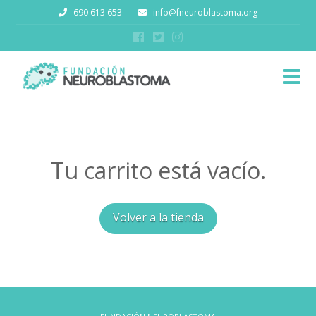
690 613 653
info@fneuroblastoma.org
N
Tu carrito está vacío.
Volver a la tienda